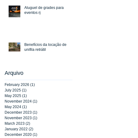
Aluguel de grades para
eventos rj
Benefícios da locação de
unifila retrátil
Arquivo
February 2026
(1)
1 post
July 2025
(1)
1 post
May 2025
(1)
1 post
November 2024
(1)
1 post
May 2024
(1)
1 post
December 2023
(1)
1 post
November 2023
(1)
1 post
March 2023
(2)
2 posts
January 2022
(2)
2 posts
December 2020
(1)
1 post