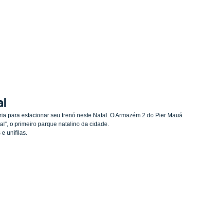
bre a Quality
Produtos
Clientes
Orçamento
Blo
al
ia para estacionar seu trenó neste Natal. O Armazém 2 do Pier Mauá 
l”, o primeiro parque natalino da cidade.
e unifilas.