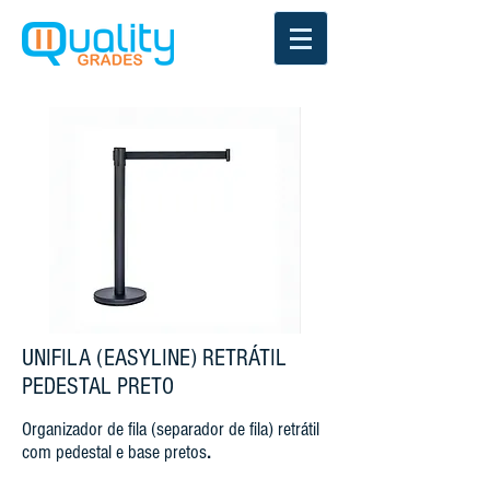
UNIF
ILA (EASYLI
NE) RETRÁTIL
PEDESTAL PRETO
Organ
izad
or de fila (separador de fila) retrátil
com pedestal e base pretos
.