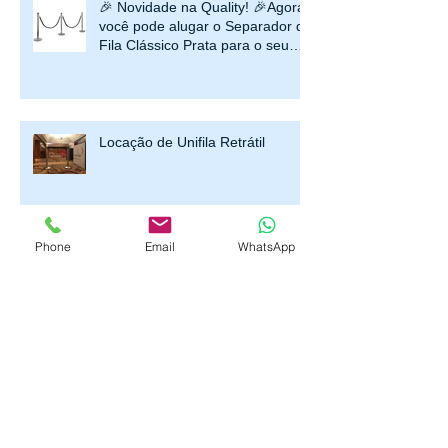
🎉 Novidade na Quality! 🎉Agora
você pode alugar o Separador de
Fila Clássico Prata para o seu
evento ou estabelecimento!
Locação de Unifila Retrátil
Phone
Email
WhatsApp
Trazendo Luxo à Experiência
Cinematográfica: O Unifila
Dourado como Símbolo de
Prestígio
Prepare-se para o Réveillon