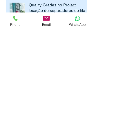
Quality Grades no Projac:
locação de separadores de fila
Phone
Email
WhatsApp
para a novela Três Graças (Rede
Globo)
Porta Banner: estrutura leve e
portátil
🎉 Novidade na Quality! 🎉Agora
você pode alugar o Separador de
Fila Clássico Prata para o seu
evento ou estabelecimento!