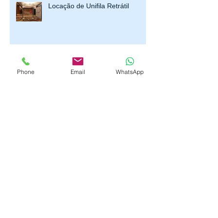
Locação de Unifila Retrátil
Phone
Email
WhatsApp
Trazendo Luxo à Experiência
Cinematográfica: O Unifila
Dourado como Símbolo de
Prestígio
Prepare-se para o Réveillon