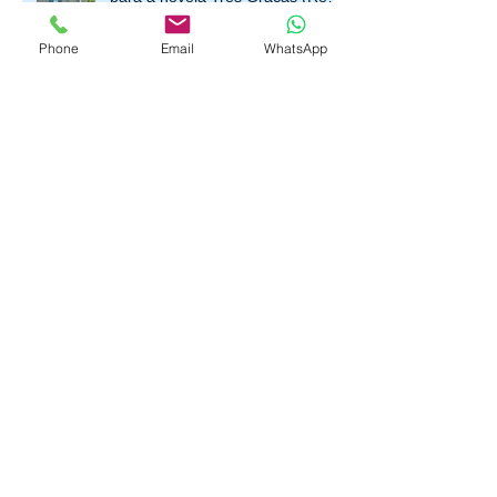
locação de separadores de fila
para a novela Três Graças (Rede
Phone
Email
WhatsApp
Globo)
Porta Banner: estrutura leve e
portátil
🎉 Novidade na Quality! 🎉Agora
você pode alugar o Separador de
Fila Clássico Prata para o seu
evento ou estabelecimento!